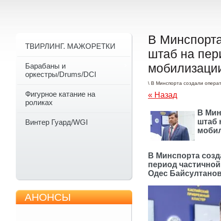
В Минспорта
ТВИРЛИНГ. МАЖОРЕТКИ
штаб на пер
мобилизаци
Барабаны и
оркестры/Drums/DCI
\ В Минспорта создали опера
Фигурное катание на
« Назад
роликах
В Мин
штаб 
Винтер Гуард/WGI
моби
В Минспорта созд
период частичной
Одес Байсултано
АНОНСЫ